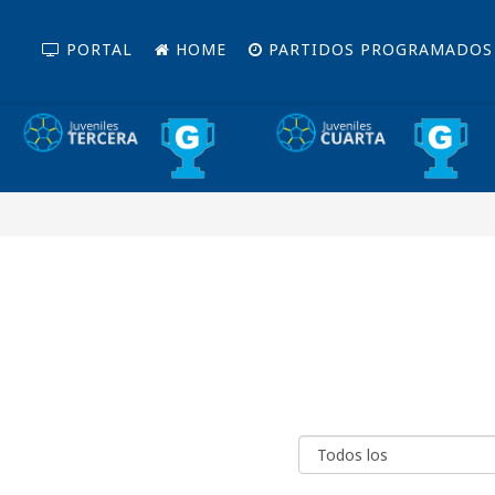
PORTAL
HOME
PARTIDOS PROGRAMADOS