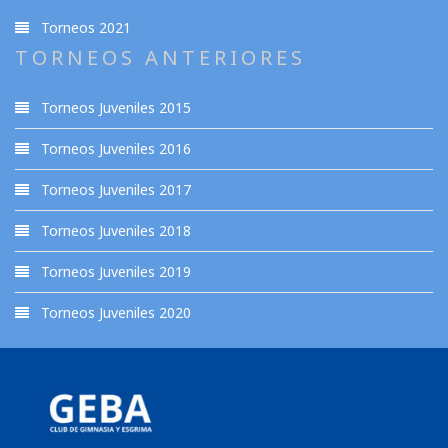
Torneos 2021
TORNEOS ANTERIORES
Torneos Juveniles 2015
Torneos Juveniles 2016
Torneos Juveniles 2017
Torneos Juveniles 2018
Torneos Juveniles 2019
Torneos Juveniles 2020