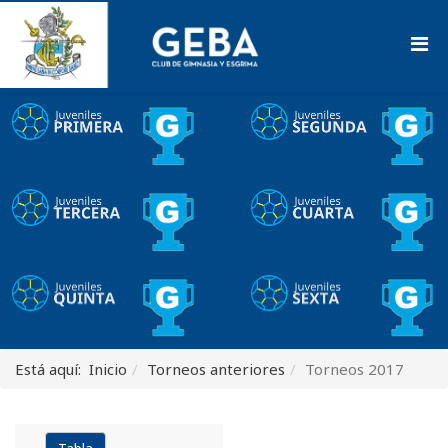
Está aquí:
Inicio
Torneos anteriores
Torneos 2017