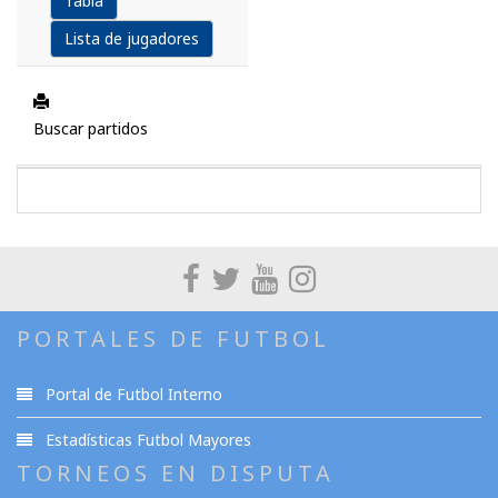
Tabla
Lista de jugadores
Buscar partidos
PORTALES DE FUTBOL
Portal de Futbol Interno
Estadísticas Futbol Mayores
TORNEOS EN DISPUTA