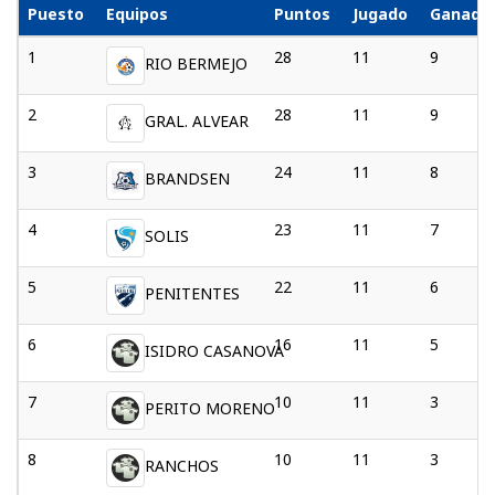
Puesto
Equipos
Puntos
Jugado
Ganado
1
28
11
9
RIO BERMEJO
2
28
11
9
GRAL. ALVEAR
3
24
11
8
BRANDSEN
4
23
11
7
SOLIS
5
22
11
6
PENITENTES
6
16
11
5
ISIDRO CASANOVA
7
10
11
3
PERITO MORENO
8
10
11
3
RANCHOS