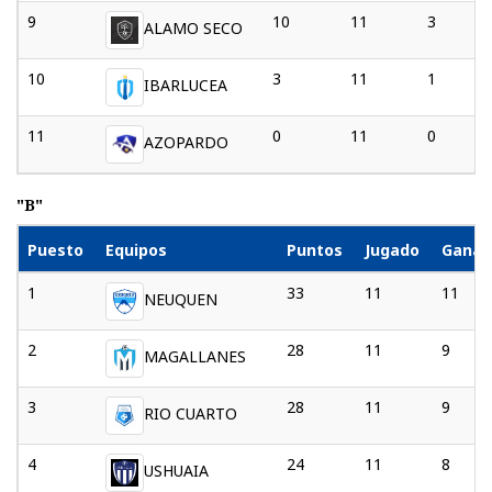
9
10
11
3
ALAMO SECO
10
3
11
1
IBARLUCEA
11
0
11
0
AZOPARDO
"B"
Puesto
Equipos
Puntos
Jugado
Gana
1
33
11
11
NEUQUEN
2
28
11
9
MAGALLANES
3
28
11
9
RIO CUARTO
4
24
11
8
USHUAIA