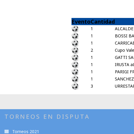
Evento
Cantidad
1
ALCALDE 
1
BOSSI BA
1
CARRICAB
2
Cupo Vale
1
GATTI S
1
IRUSTA a
1
PARIGI F
1
SANCHEZ
3
URRESTA
TORNEOS EN DISPUTA
Torneos 2021