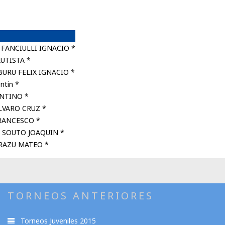
FANCIULLI IGNACIO *
UTISTA *
URU FELIX IGNACIO *
ntin *
ANTINO *
LVARO CRUZ *
RANCESCO *
 SOUTO JOAQUIN *
RAZU MATEO *
TORNEOS ANTERIORES
Torneos Juveniles 2015