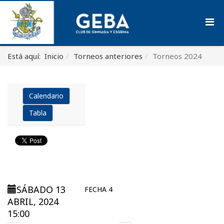
Está aquí:
Inicio
Torneos anteriores
Torneos 2024
Calendario
Tabla
SÁBADO 13
FECHA 4
ABRIL, 2024
15:00