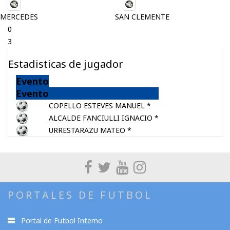
MERCEDES
SAN CLEMENTE
0
3
Estadisticas de jugador
Evento
Evento
COPELLO ESTEVES MANUEL *
ALCALDE FANCIULLI IGNACIO *
URRESTARAZU MATEO *
PORTALES DE FUTBOL
Portal de Futbol Interno