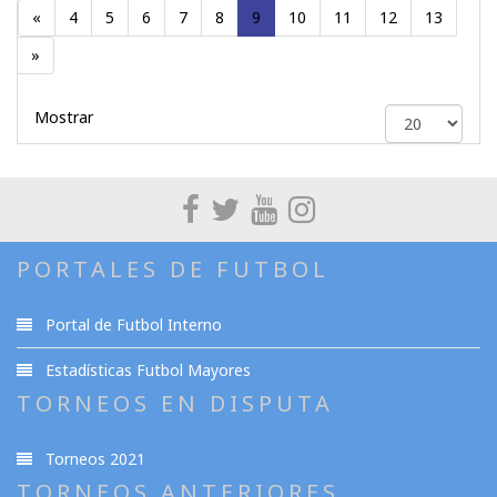
«
4
5
6
7
8
9
10
11
12
13
»
Mostrar
PORTALES DE FUTBOL
Portal de Futbol Interno
Estadísticas Futbol Mayores
TORNEOS EN DISPUTA
Torneos 2021
TORNEOS ANTERIORES